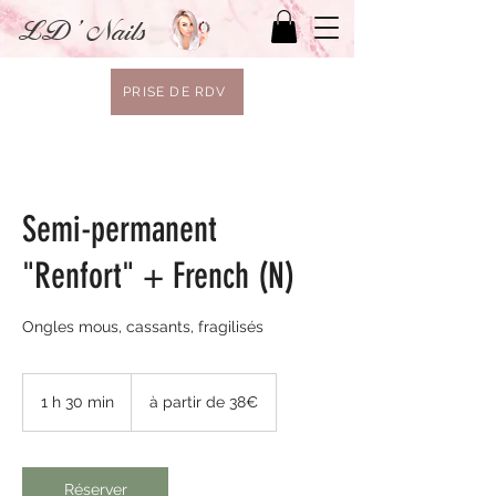
LD' Nails
PRISE DE RDV
Semi-permanent
"Renfort" + French (N)
Ongles mous, cassants, fragilisés
à
partir
1 h 30 min
1
à partir de 38€
de
38€
3
0
m
i
Réserver