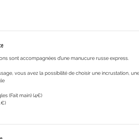
ce
tions sont accompagnées d’une manucure russe express.
sage, vous avez la possibilité de choisir une incrustation, un
le
les (Fait main) (4€)
4€)
on