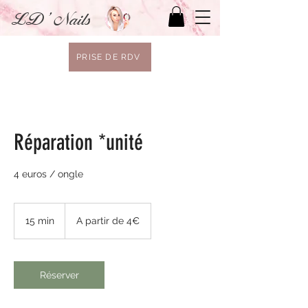
LD' Nails
PRISE DE RDV
Réparation *unité
4 euros / ongle
A
partir
15 min
1
A partir de 4€
de
4€
5
m
i
n
Réserver