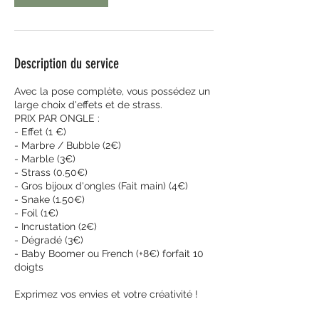
i
n
Description du service
Avec la pose complète, vous possédez un
large choix d'effets et de strass.
PRIX PAR ONGLE :
- Effet (1 €)
- Marbre / Bubble (2€)
- Marble (3€)
- Strass (0.50€)
- Gros bijoux d'ongles (Fait main) (4€)
- Snake (1.50€)
- Foil (1€)
- Incrustation (2€)
- Dégradé (3€)
- Baby Boomer ou French (+8€) forfait 10
doigts
Exprimez vos envies et votre créativité !