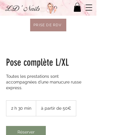
LD' Nails
PRISE DE RDV
Pose complète L/XL
Toutes les prestations sont
accompagnées d’une manucure russe
express.
à
partir
2 h 30 min
2
à partir de 50€
de
50€
h
3
0
m
Réserver